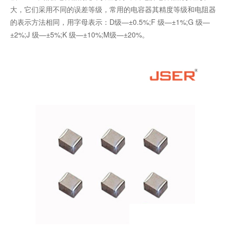
大，它们采用不同的误差等级，常用的电容器其精度等级和电阻器
的表示方法相同，用字母表示：D级—±0.5%;F 级—±1%;G 级—
±2%;J 级—±5%;K 级—±10%;M级—±20%。