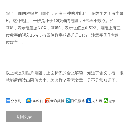
除了上面两种贴片电阻外，还有一种贴片电阻，在数字之间有字母
R。这种电阻，一般是小于10欧姆的电阻，R代表小数点。如
6R2，表示阻值是6.2Ω，0R56，表示阻值是0.56Ω。电阻上有三
位数字的误差±5%，有四位数字的误差是±1%（注意字母R也算一
位数字）。
以上就是对贴片电阻，上面标识的含义解读，知道了含义，看一眼
就能瞬间读出阻值大小。怎么样？看完文章，是不是涨知识了。
分享到：
QQ空间
新浪微博
腾讯微博
人人网
微信
返回列表