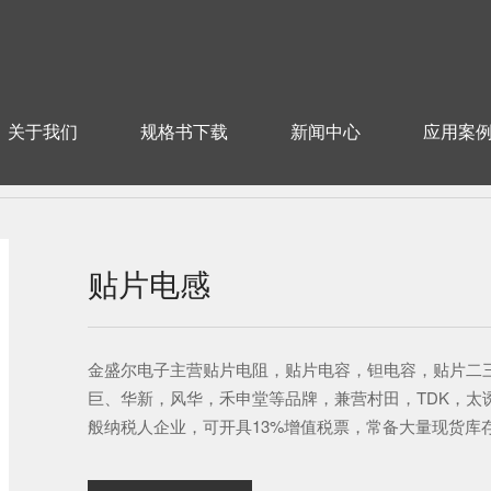
关于我们
规格书下载
新闻中心
应用案
贴片电感
金盛尔电子主营贴片电阻，贴片电容，钽电容，贴片二
巨、华新，风华，禾申堂等品牌，兼营村田，TDK，太
般纳税人企业，可开具13%增值税票，常备大量现货库