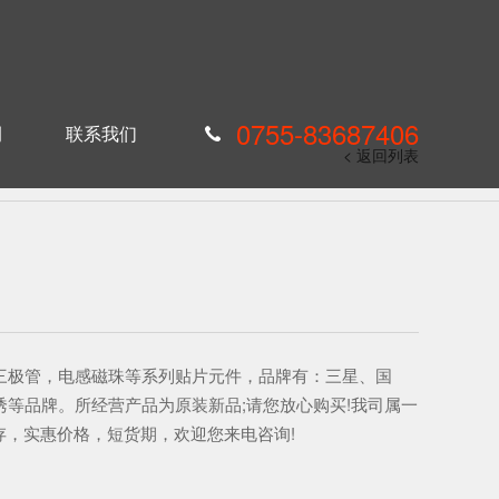
0755-83687406
例
联系我们
< 返回列表
三极管，电感磁珠等系列贴片元件，品牌有：三星、国
诱等品牌。所经营产品为原装新品;请您放心购买!我司属一
存，实惠价格，短货期，欢迎您来电咨询!