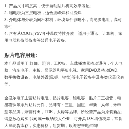
1. 产品尺寸精度高，便于自动贴片机高效率装配;
2. 端电极为三层电极，适合波峰焊和回流焊;
3. 介电体与外表为同种材料，环境条件影响小，高绝缘电阻，高可
靠性;
4. 含有从COG到Y5V各种温度特性介质，适用于通讯、计算机、家
用电器和仪器仪表等普通电子设备。
贴片电容用途:
本产品适用于:灯饰、照明，工控板、车载播放器移动通信，个人电
脑、汽车电子、主板、显示器和平板电视、家用DVD及移动DVD、
数字接收设备、电脑外设(鼠标、键盘)等电子设备中及各类仪器仪表
等。
金盛尔电子主营贴片电阻，贴片电容，钽电容，贴片二三极管，电
感磁珠等系列贴片元件，品牌有：三星、国巨、华新，风华，禾申
堂等品牌，兼营村田，TDK，太诱等品牌。所经营产品为原装新品;
请您放心购买!我司属一般纳税人企业，可开具13%增值税票，常备
大量现货库存，实惠价格，短货期，欢迎您来电咨询!